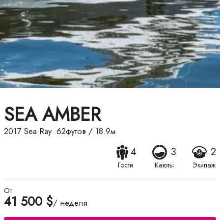
SEA AMBER
2017
Sea Ray
62футов
/
18.9м
4
3
2
Гости
Каюты
Экипаж
От
41 500 $
/ неделя