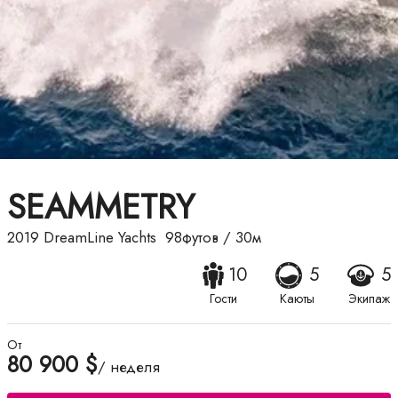
SEAMMETRY
2019
DreamLine Yachts
98футов
/
30м
10
5
5
Гости
Каюты
Экипаж
От
80 900 $
/ неделя