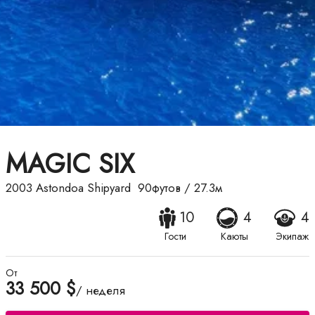
MAGIC SIX
2003
Astondoa Shipyard
90футов
/
27.3м
10
4
4
Гости
Каюты
Экипаж
От
33 500 $
/ неделя