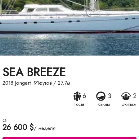
SEA BREEZE
2018
Jongert
91футов
/
27.7м
6
3
2
Гости
Каюты
Экипаж
От
26 600 $
/ неделя