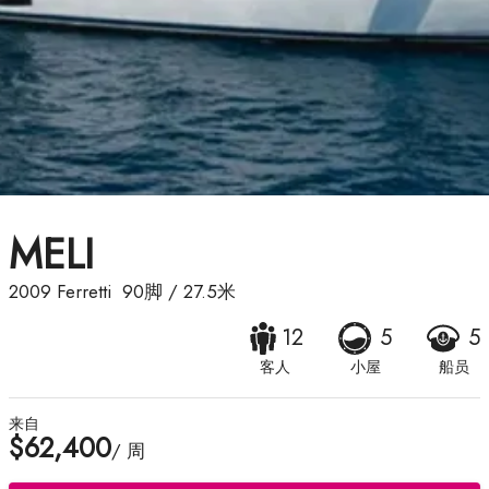
MELI
2009
Ferretti
90脚
/
27.5米
12
5
5
客人
小屋
船员
来自
$62,400
/ 周