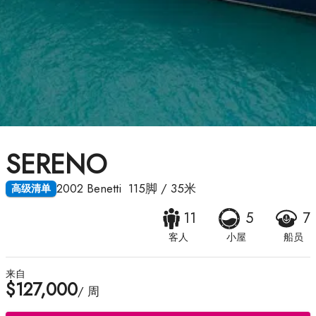
SERENO
2002
Benetti
115脚
/
35米
高级清单
11
5
7
客人
小屋
船员
来自
$127,000
/ 周