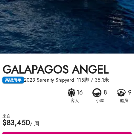
GALAPAGOS ANGEL
2023
Serenity Shipyard
115脚
/
35.1米
高级清单
16
8
9
客人
小屋
船员
来自
$83,450
/ 周