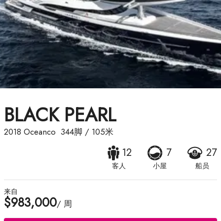
BLACK PEARL
2018
Oceanco
344脚
/
105米
12
7
27
客人
小屋
船员
来自
$983,000
/ 周