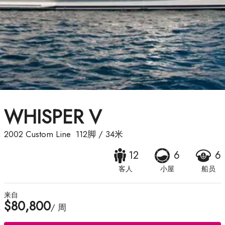
WHISPER V
2002
Custom Line
112脚
/
34米
12
6
6
客人
小屋
船员
来自
$80,800
/ 周