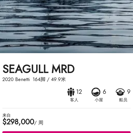
SEAGULL MRD
2020
Benetti
164脚
/
49.9米
12
6
9
客人
小屋
船员
来自
$298,000
/ 周