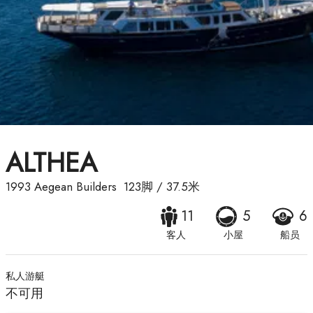
ALTHEA
1993
Aegean Builders
123脚
/
37.5米
11
5
6
客人
小屋
船员
私人游艇
不可用