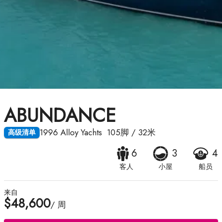
ABUNDANCE
1996
Alloy Yachts
105脚
/
32米
高级清单
6
3
4
客人
小屋
船员
来自
$48,600
/ 周