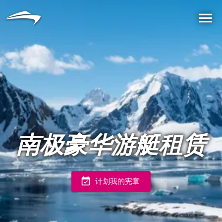
语言
货币
Me
南极豪华游艇租赁
计划我的宪章