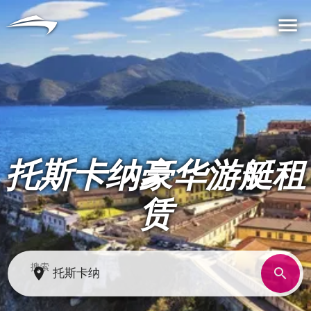
语言
货币
Me
托斯卡纳豪华游艇租
赁
搜索