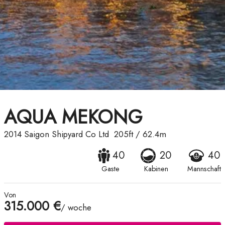
AQUA MEKONG
2014
Saigon Shipyard Co Ltd
205ft
/
62.4m
40
20
40
Gaste
Kabinen
Mannschaft
Von
315.000 €
/ woche