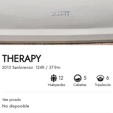
THERAPY
2013
Sanlorenzo
124ft
/
37.9m
12
5
6
Huéspedes
Cabañas
Tripulación
Yate privado
No disponible