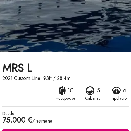
MRS L
2021
Custom Line
93ft
/
28.4m
10
5
6
Huéspedes
Cabañas
Tripulación
Desde
75.000 €
/ semana