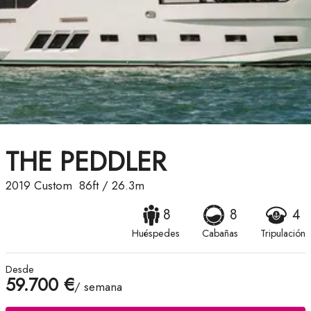
THE PEDDLER
2019
Custom
86ft
/
26.3m
8
8
4
Huéspedes
Cabañas
Tripulación
Desde
59.700 €
/ semana