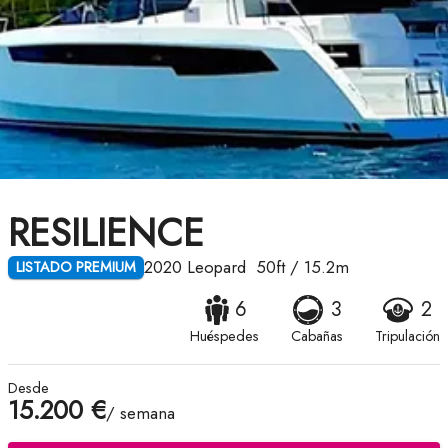
RESILIENCE
2020
Leopard
50ft
/
15.2m
LISTADO PREMIUM
6
3
2
Huéspedes
Cabañas
Tripulación
Desde
15.200 €
/ semana