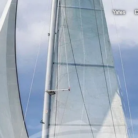
Yates
D