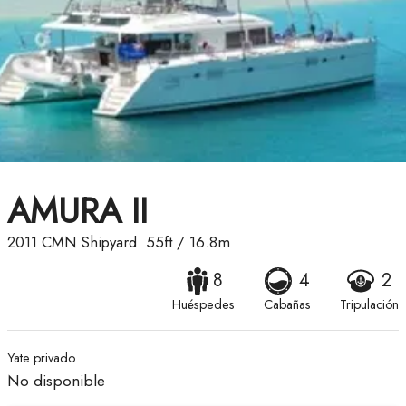
AMURA II
2011
CMN Shipyard
55ft
/
16.8m
8
4
2
Huéspedes
Cabañas
Tripulación
Yate privado
No disponible