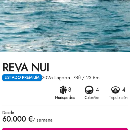
REVA NUI
2025
Lagoon
78ft
/
23.8m
LISTADO PREMIUM
8
4
4
Huéspedes
Cabañas
Tripulación
Desde
60.000 €
/ semana