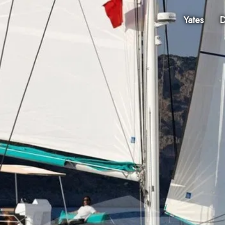
Yates
D