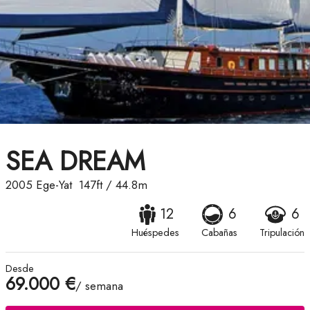
SEA DREAM
2005
Ege-Yat
147ft
/
44.8m
12
6
6
Huéspedes
Cabañas
Tripulación
Desde
69.000 €
/ semana