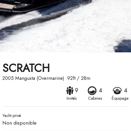
SCRATCH
2005
Mangusta (Overmarine)
92ft
/
28m
9
4
4
Invités
Cabines
Équipage
Yacht privé
Non disponible