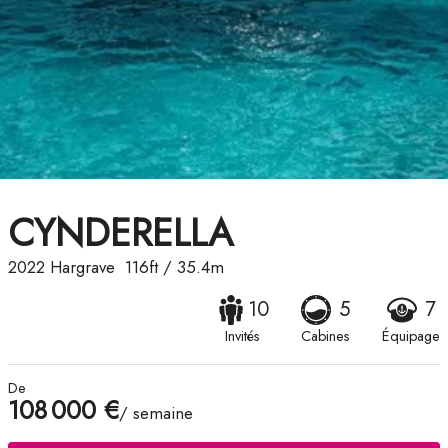
CYNDERELLA
2022
Hargrave
116ft
/
35.4m
10
5
7
Invités
Cabines
Équipage
De
108 000 €
/ semaine