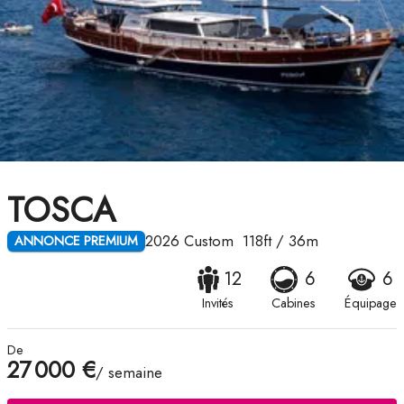
TOSCA
2026
Custom
118ft
/
36m
ANNONCE PREMIUM
12
6
6
Invités
Cabines
Équipage
De
27 000 €
/ semaine