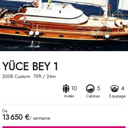
YÜCE BEY 1
2008
Custom
79ft
/
24m
10
5
4
Invités
Cabines
Équipage
De
13 650 €
/ semaine