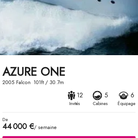
AZURE ONE
2005
Falcon
101ft
/
30.7m
12
5
6
Invités
Cabines
Équipage
De
44 000 €
/ semaine