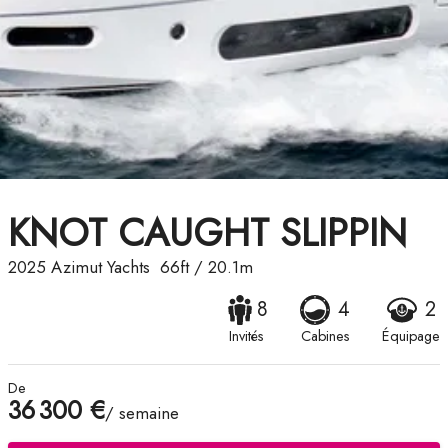
KNOT CAUGHT SLIPPIN
2025
Azimut Yachts
66ft
/
20.1m
8
4
2
Invités
Cabines
Équipage
De
36 300 €
/ semaine