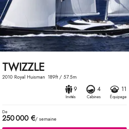
TWIZZLE
2010
Royal Huisman
189ft
/
57.5m
9
4
11
Invités
Cabines
Équipage
De
250 000 €
/ semaine