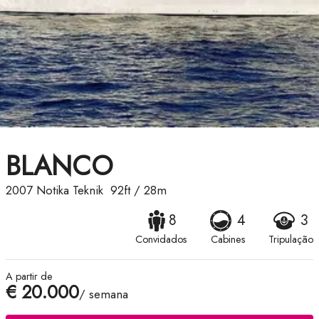
BLANCO
2007
Notika Teknik
92ft
/
28m
8
4
3
Convidados
Cabines
Tripulação
A partir de
€ 20.000
/ semana