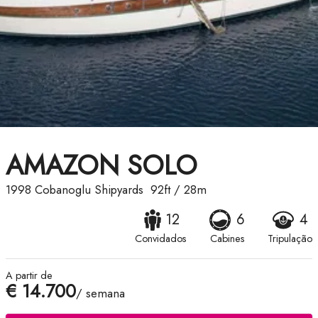
AMAZON SOLO
1998
Cobanoglu Shipyards
92ft
/
28m
12
6
4
Convidados
Cabines
Tripulação
A partir de
€ 14.700
/ semana