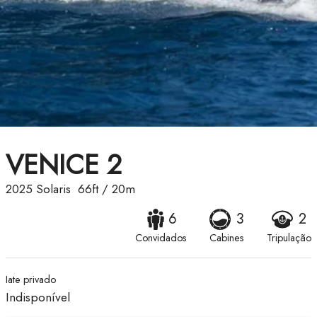
VENICE 2
2025
Solaris
66ft
/
20m
6
3
2
Convidados
Cabines
Tripulação
Iate privado
Indisponível