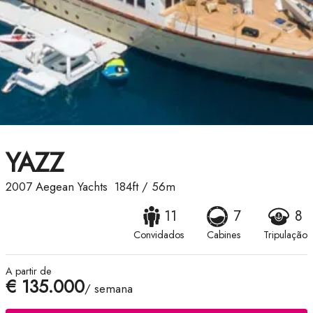
YAZZ
2007
Aegean Yachts
184ft
/
56m
11
7
8
Convidados
Cabines
Tripulação
A partir de
€ 135.000
/ semana