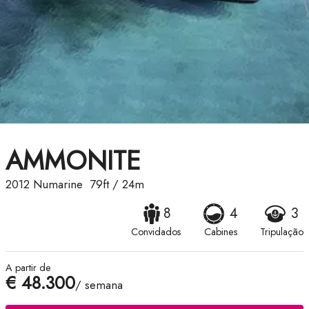
AMMONITE
2012
Numarine
79ft
/
24m
8
4
3
Convidados
Cabines
Tripulação
A partir de
€ 48.300
/ semana