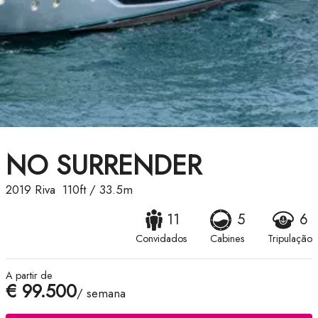
NO SURRENDER
2019
Riva
110ft
/
33.5m
11
5
6
Convidados
Cabines
Tripulação
A partir de
€ 99.500
/ semana