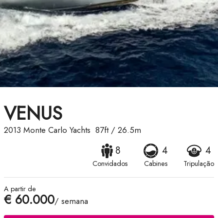
VENUS
2013
Monte Carlo Yachts
87ft
/
26.5m
8
4
4
Convidados
Cabines
Tripulação
A partir de
€ 60.000
/ semana