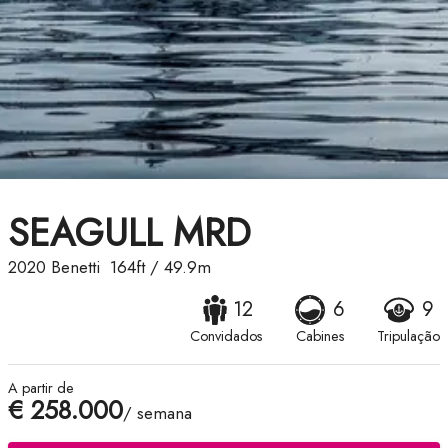
SEAGULL MRD
2020
Benetti
164ft
/
49.9m
12
6
9
Convidados
Cabines
Tripulação
A partir de
€ 258.000
/ semana