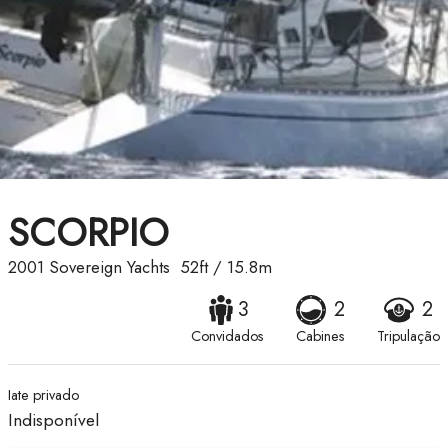
SCORPIO
2001
Sovereign Yachts
52ft
/
15.8m
3
2
2
Convidados
Cabines
Tripulação
Iate privado
Indisponível