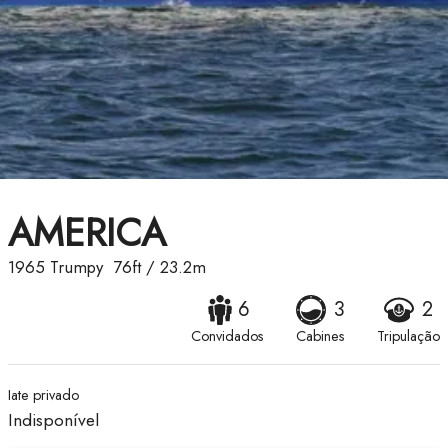
AMERICA
1965
Trumpy
76ft
/
23.2m
6
3
2
Convidados
Cabines
Tripulação
Iate privado
Indisponível