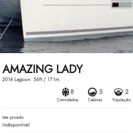
AMAZING LADY
2014
Lagoon
56ft
/
17.1m
8
5
2
Convidados
Cabines
Tripulação
Iate privado
Indisponível