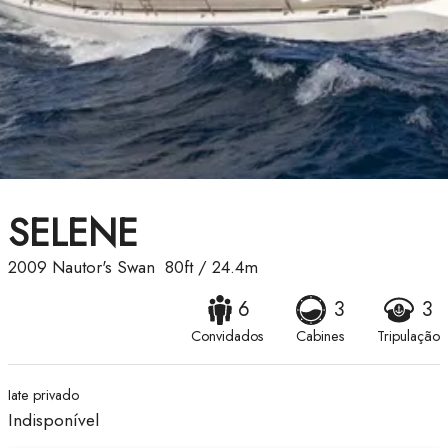
SELENE
2009
Nautor's Swan
80ft
/
24.4m
6
3
3
Convidados
Cabines
Tripulação
Iate privado
Indisponível