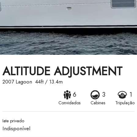
ALTITUDE ADJUSTMENT
2007
Lagoon
44ft
/
13.4m
6
3
1
Convidados
Cabines
Tripulação
Iate privado
Indisponível