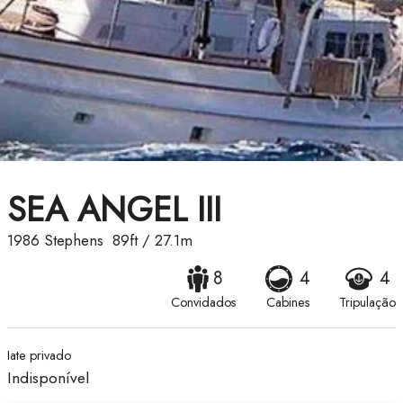
SEA ANGEL III
1986
Stephens
89ft
/
27.1m
8
4
4
Convidados
Cabines
Tripulação
Iate privado
Indisponível