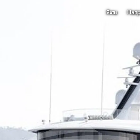
Яхты
Напр