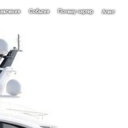
авления
События
Почему чартер
Агент