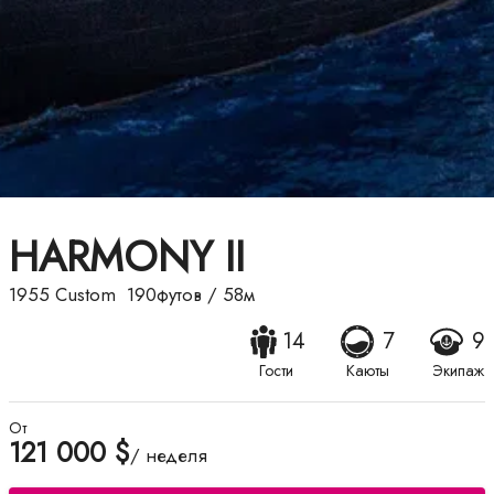
HARMONY II
1955
Custom
190футов
/
58м
14
7
9
Гости
Каюты
Экипаж
От
121 000 $
/ неделя