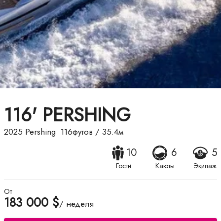
116' PERSHING
2025
Pershing
116футов
/
35.4м
10
6
5
Гости
Каюты
Экипаж
От
183 000 $
/ неделя