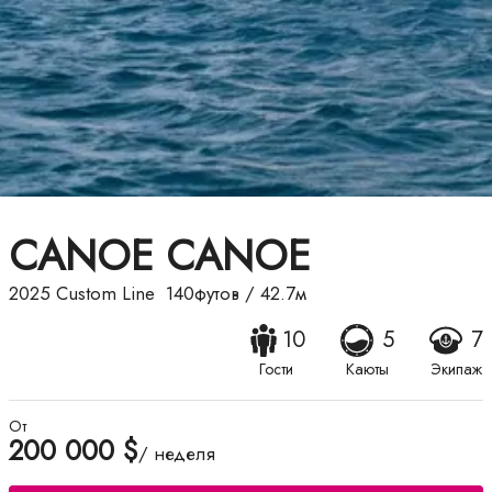
CANOE CANOE
2025
Custom Line
140футов
/
42.7м
10
5
7
Гости
Каюты
Экипаж
От
200 000 $
/ неделя