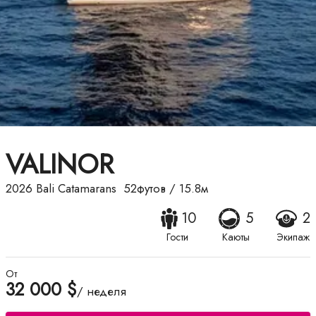
VALINOR
2026
Bali Catamarans
52футов
/
15.8м
10
5
2
Гости
Каюты
Экипаж
От
32 000 $
/ неделя